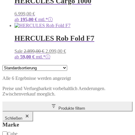
HERCULES Cargo 1000
6.999,00
€
ab
195,00
€
mtl.*
ⓘ
HERCULES Rob Fold F7
Ursprünglicher
Aktueller
Sale
2.899,00
€
2.099,00
€
Preis
Preis
ab
59,00
€
mtl.*
ⓘ
war:
ist:
2.899,00 €
2.099,00 €.
Alle 6 Ergebnisse werden angezeigt
Preise und Verfuegbarkeit vorbehaltlich Aenderungen.
Zwischenverkauf moeglich.
Produkte filtern
Schließen
Marke
Marke
Cube