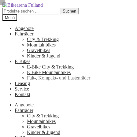
Zur
Zum
Navigation
Inhalt
Suchen
Suchen
springen
springen
nach:
Menü
Angebote
Fahrräder
City & Trekking
Mountainbikes
Gravelbikes
Kinder & Jugend
E-Bikes
E-Bike City & Trekking
E-Bike Mountainbikes
Falt-, Kompakt- und Lastenräder
Leasing
Service
Kontakt
Angebote
Fahrräder
City & Trekking
Mountainbikes
Gravelbikes
Kinder & Jugend