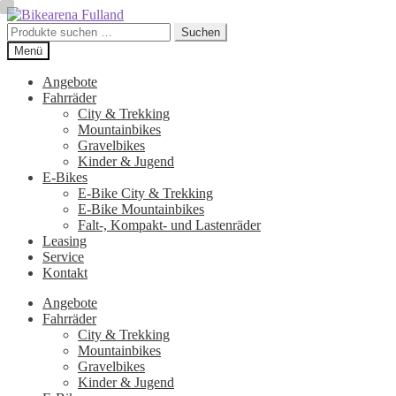
Zur
Zum
Navigation
Inhalt
Suchen
Suchen
springen
springen
nach:
Menü
Angebote
Fahrräder
City & Trekking
Mountainbikes
Gravelbikes
Kinder & Jugend
E-Bikes
E-Bike City & Trekking
E-Bike Mountainbikes
Falt-, Kompakt- und Lastenräder
Leasing
Service
Kontakt
Angebote
Fahrräder
City & Trekking
Mountainbikes
Gravelbikes
Kinder & Jugend